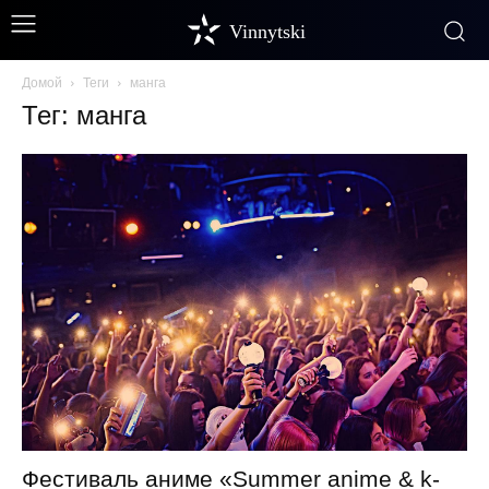
Vinnytski
Домой
Теги
манга
Тег: манга
Фестиваль аниме «Summer anime & k-